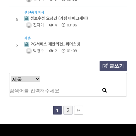
펜션홈페이지
정보수정 요청건 (가평 아베크제이)
6
진다미
4
03-06
제휴
PG서비스 제안의건_위더스넷
5
박경수
2
01-09
글쓰기
2
1