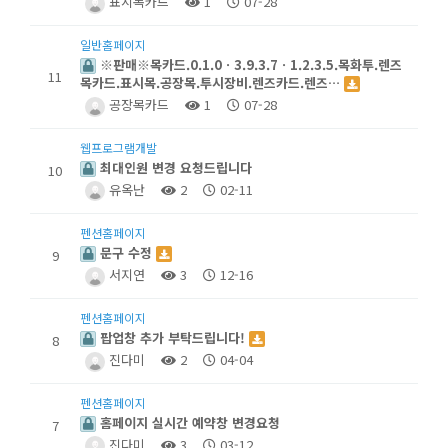
표시목카드
1
07-28
일반홈페이지
※판매※목카드.0.1.0ㆍ3.9.3.7ㆍ1.2.3.5.목화투.렌즈
11
목카드.표시목.공장목.투시장비.렌즈카드.렌즈…
공장목카드
1
07-28
웹프로그램개발
최대인원 변경 요청드립니다
10
유옥난
2
02-11
펜션홈페이지
문구 수정
9
서지연
3
12-16
펜션홈페이지
팝업창 추가 부탁드립니다!
8
진다미
2
04-04
펜션홈페이지
홈페이지 실시간 예약창 변경요청
7
진다미
3
03-12